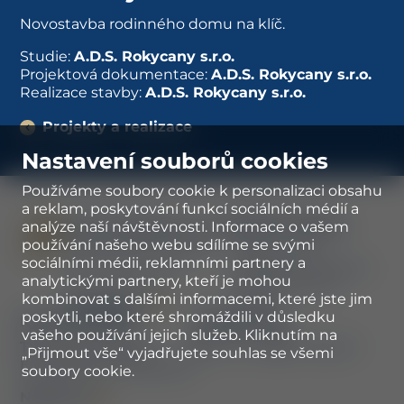
Novostavba rodinného domu na klíč.
Studie:
A.D.S. Rokycany s.r.o.
Projektová dokumentace:
A.D.S. Rokycany s.r.o.
Realizace stavby:
A.D.S. Rokycany s.r.o.
Projekty a realizace
Nastavení souborů cookies
Používáme soubory cookie k personalizaci obsahu
a reklam, poskytování funkcí sociálních médií a
Důležité odkazy
analýze naší návštěvnosti. Informace o vašem
A.D.S. Rokycany s.r.o.
používání našeho webu sdílíme se svými
Smetanova 47, Střed
Naše služby
sociálními médii, reklamními partnery a
Projekty a realizace
337 01 Rokycany
analytickými partnery, kteří je mohou
Jak pracujeme
kombinovat s dalšími informacemi, které jste jim
Navigovat
O nás
poskytli, nebo které shromáždili v důsledku
Rychlý kontakt
Sledujte nás
vašeho používání jejich služeb. Kliknutím na
T:
+420 777 591 981
Facebook
Instagram
„Přijmout vše“ vyjadřujete souhlas se všemi
E:
info@ads-rokycany.cz
soubory cookie.
Náš tým